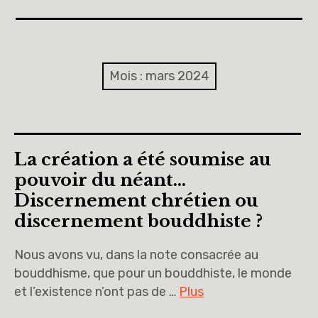
Accueil
A propos
Mois :
mars 2024
Cinquièmes
Sixièmes
La création a été soumise au
Pourquoi des lois
pouvoir du néant…
Discernement chrétien ou
Dieu
discernement bouddhiste ?
Libre pour me décider et m’engager
Nous avons vu, dans la note consacrée au
bouddhisme, que pour un bouddhiste, le monde
Éducation à la philosophie et à la citoyenneté
et l’existence n’ont pas de …
Plus