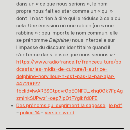
dans un « ce que nous serions », le nom
propre nous fait exister comme un « qui »
dont il n’est rien à dire qui le réduise à cela ou
cela. Une émission où une rabbin (ou « une
rabbine » : peu importe le nom commun, elle
se prénomme
Delphine
) nous interpelle sur
l’impasse du discours identitaire quand il
s’enferme dans le « ce que nous serions » :
https://www.radiofrance.fr/franceculture/po
dcasts/les-midis-de-culture/l-autrice-
delphine-horvilleur-n-est-pas-la-par-ajar-
4472009?
fbclid=IwAR3SCtpdvrGoEONFJ_xhq0Gk7FpAg
zmIhkSUPwz1-oep7lpQtFYgikfd0FE
Des prénoms qui expriment la sagesse
:
le pdf
–
police 14
–
version word