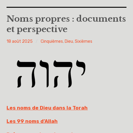
Accueil
Noms propres : documents
et perspective
A propos
PY
18 août 2025
Cinquièmes
,
Dieu
,
Sixièmes
Cinquièmes
H
Sixièmes
Pourquoi des lois
Dieu
Libre pour me décider et m’engager
Les noms de Dieu dans la Torah
Éducation à la philosophie et à la citoyenneté
Les 99 noms d’Allah