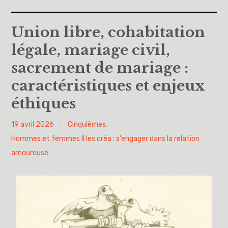
Accueil
Union libre, cohabitation
légale, mariage civil,
A propos
sacrement de mariage :
Cinquièmes
caractéristiques et enjeux
éthiques
Sixièmes
Pourquoi des lois
PY
19 avril 2026
Cinquièmes
,
H
Hommes et femmes Il les créa : s'engager dans la relation
Dieu
amoureuse
Libre pour me décider et m’engager
Éducation à la philosophie et à la citoyenneté