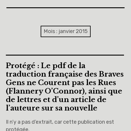
Accueil
A propos
Mois :
janvier 2015
Cinquièmes
Sixièmes
Protégé : Le pdf de la
Pourquoi des lois
traduction française des Braves
Gens ne Courent pas les Rues
Dieu
(Flannery O’Connor), ainsi que
de lettres et d’un article de
Libre pour me décider et m’engager
l’auteure sur sa nouvelle
Éducation à la philosophie et à la citoyenneté
Il n’y a pas d’extrait, car cette publication est
protégée.