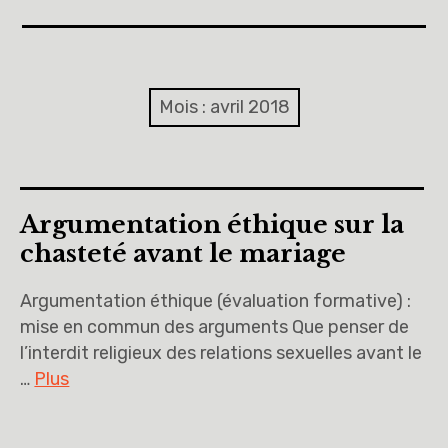
Accueil
A propos
Mois :
avril 2018
Cinquièmes
Sixièmes
Argumentation éthique sur la
Pourquoi des lois
chasteté avant le mariage
Dieu
Argumentation éthique (évaluation formative) :
mise en commun des arguments Que penser de
Libre pour me décider et m’engager
l’interdit religieux des relations sexuelles avant le
…
Plus
Éducation à la philosophie et à la citoyenneté