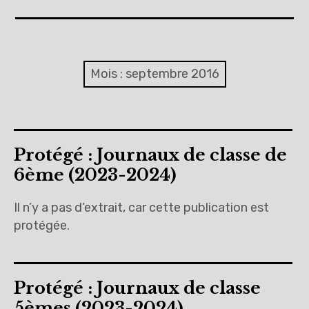
Accueil
A propos
Mois :
septembre 2016
Cinquièmes
Sixièmes
Protégé : Journaux de classe de
Pourquoi des lois
6ème (2023-2024)
Dieu
Il n’y a pas d’extrait, car cette publication est
protégée.
Libre pour me décider et m’engager
Éducation à la philosophie et à la citoyenneté
Protégé : Journaux de classe
5èmes (2023-2024)