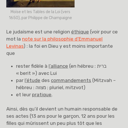
Moïse et les Tables de la Loi (vers
1650), par Philippe de Champaigne
Le judaïsme est une religion
éthique
(voir pour ce
mot la
note sur la philosophie d’Emmanuel
Levinas
) : la foi en Dieu y est moins importante
que
rester fidèle à
l’alliance
(en hébreu : ברית
« berit ») avec Lui
par
l’étude
des
commandements
(Mitzvah –
hébreu : מצווה ; pluriel, mitzvot)
et leur
pratique
.
Ainsi, dès qu’il devient un humain responsable de
ses actes (13 ans pour le garçon, 12 ans pour les
filles qui mûrissent un peu plus tôt que les