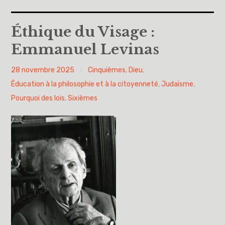
Accueil
Éthique du Visage :
Emmanuel Levinas
A propos
PY
28 novembre 2025
Cinquièmes
,
Dieu
,
Cinquièmes
H
Éducation à la philosophie et à la citoyenneté
,
Judaïsme
,
Sixièmes
Pourquoi des lois
,
Sixièmes
Pourquoi des lois
Dieu
Libre pour me décider et m’engager
Éducation à la philosophie et à la citoyenneté