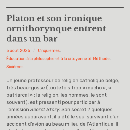
Accueil
Platon et son ironique
ornithorynque entrent
A propos
dans un bar
Cinquièmes
PY
5 août 2025
Cinquièmes
,
Sixièmes
H
Éducation à la philosophie et à la citoyenneté
,
Méthode
,
Sixièmes
Pourquoi des lois
Un jeune professeur de religion catholique belge,
Dieu
très beau-gosse (toutefois trop « macho », «
patriarcal » : la religion, les hommes, le sont
Libre pour me décider et m’engager
souvent), est pressenti pour participer à
l’émission
Secret Story
. Son secret ? quelques
Éducation à la philosophie et à la citoyenneté
années auparavant, il a été le seul survivant d’un
accident d’avion au beau milieu de l’Atlantique. Il