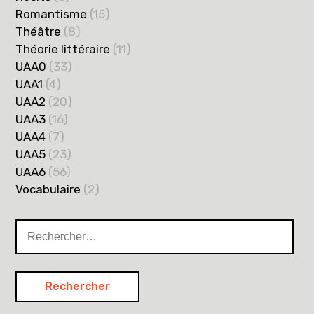
Romantisme
(15)
Théâtre
(8)
Théorie littéraire
(11)
UAA0
(33)
UAA1
(4)
UAA2
(20)
UAA3
(16)
UAA4
(7)
UAA5
(23)
UAA6
(56)
Vocabulaire
(2)
Rechercher :