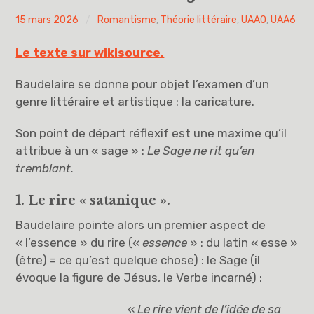
PYH
15 mars 2026
Romantisme
,
Théorie littéraire
,
UAA0
,
UAA6
Vous avez dit UAA ?
Le texte sur wikisource.
UAA0
Baudelaire se donne pour objet l’examen d’un
UAA1
genre littéraire et artistique : la caricature.
UAA2
Son point de départ réflexif est une maxime qu’il
attribue à un « sage » :
Le Sage ne rit qu’en
UAA3
tremblant.
UAA4
1. Le rire « satanique ».
Baudelaire pointe alors un premier aspect de
UAA5
« l’essence » du rire («
essence
» : du latin « esse »
(être) = ce qu’est quelque chose) : le Sage (il
UAA6
évoque la figure de Jésus, le Verbe incarné) :
Éducation à la philosophie et à la citoyenneté
«
Le rire vient de l’idée de sa