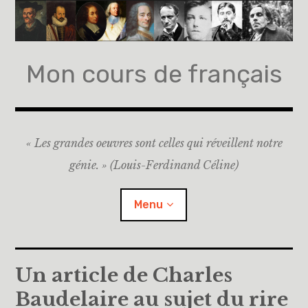
Accéder
au
contenu
principal
Mon cours de français
« Les grandes oeuvres sont celles qui réveillent notre
génie. » (Louis-Ferdinand Céline)
Menu
Accueil
Un article de Charles
Baudelaire au sujet du rire
A propos