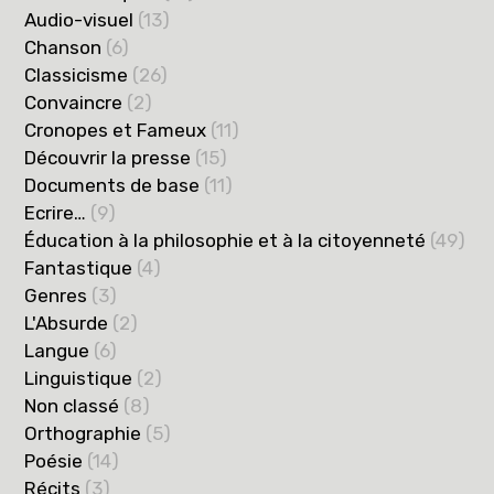
Audio-visuel
(13)
Chanson
(6)
Classicisme
(26)
Convaincre
(2)
Cronopes et Fameux
(11)
Découvrir la presse
(15)
Documents de base
(11)
Ecrire…
(9)
Éducation à la philosophie et à la citoyenneté
(49)
Fantastique
(4)
Genres
(3)
L'Absurde
(2)
Langue
(6)
Linguistique
(2)
Non classé
(8)
Orthographie
(5)
Poésie
(14)
Récits
(3)