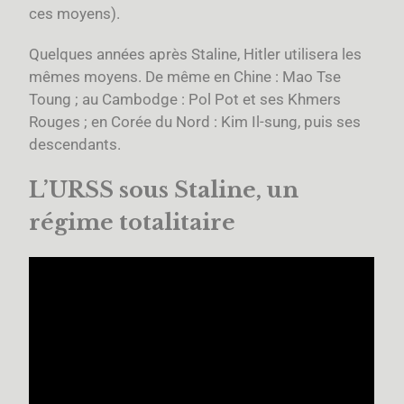
ces moyens).
Quelques années après Staline, Hitler utilisera les
mêmes moyens. De même en Chine : Mao Tse
Toung ; au Cambodge : Pol Pot et ses Khmers
Rouges ; en Corée du Nord : Kim Il-sung, puis ses
descendants.
L’URSS sous Staline, un
régime totalitaire