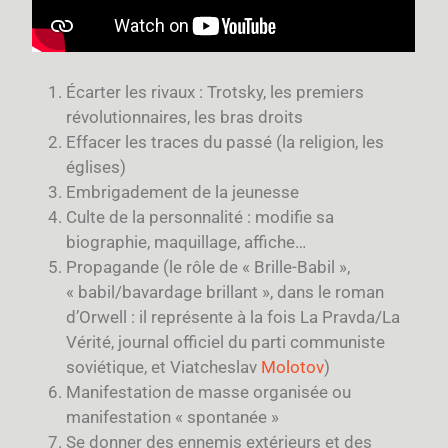
Écarter les rivaux : Trotsky, les premiers
révolutionnaires, les bras droits
Effacer les traces du passé (la religion, les
églises)
Embrigadement de la jeunesse
Culte de la personnalité : modifie sa
biographie, maquillage, affiche…
Propagande (le rôle de « Brille-Babil »,
« babil/bavardage brillant », dans le roman
d’Orwell : il représente à la fois La Pravda/La
Vérité, journal officiel du parti communiste
soviétique, et Viatcheslav
Molotov
)
Manifestation de masse organisée ou
manifestation « spontanée »
Se donner des ennemis extérieurs et des