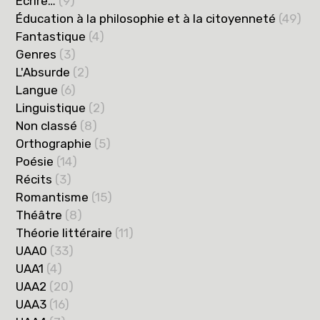
Ecrire…
(9)
Éducation à la philosophie et à la citoyenneté
(49)
Fantastique
(4)
Genres
(3)
L'Absurde
(2)
Langue
(6)
Linguistique
(2)
Non classé
(8)
Orthographie
(5)
Poésie
(14)
Récits
(3)
Romantisme
(15)
Théâtre
(8)
Théorie littéraire
(11)
UAA0
(33)
UAA1
(4)
UAA2
(20)
UAA3
(16)