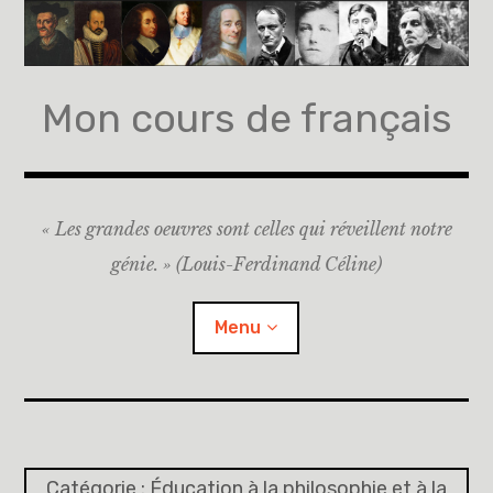
A
c
c
é
Mon cours de français
d
e
r
a
« Les grandes oeuvres sont celles qui réveillent notre
u
c
génie. » (Louis-Ferdinand Céline)
o
n
Menu
t
e
n
u
Accueil
p
A propos
r
Catégorie :
Éducation à la philosophie et à la