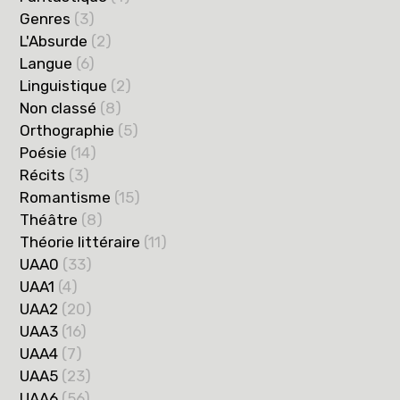
Genres
(3)
L'Absurde
(2)
Langue
(6)
Linguistique
(2)
Non classé
(8)
Orthographie
(5)
Poésie
(14)
Récits
(3)
Romantisme
(15)
Théâtre
(8)
Théorie littéraire
(11)
UAA0
(33)
UAA1
(4)
UAA2
(20)
UAA3
(16)
UAA4
(7)
UAA5
(23)
UAA6
(56)