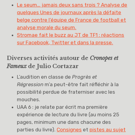
Le seum… jamais deux sans trois ? Analyse de
quelques Unes de journaux après la défaite
belge contre l’équipe de France de football et
analyse morale du seum.
Stromae fait le buzz au JT de TF1 : réactions
sur Facebook, Twitter et dans la presse.
Diverses activités autour de
Cronopes et
Fameux
de Julio Cortazar
L’audition en classe de
Progrès et
Régression
m’a peut-être fait réfléchir à la
possibilité perdue de fraterniser avec les
mouches.
UAA 6 : je relate par écrit ma première
expérience de lecture du livre (au moins 25
pages, minimum une dans chacune des
parties du livre).
Consignes
et
pistes au sujet