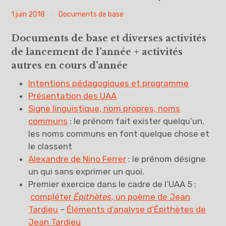
PYH
1 juin 2018
Documents de base
Vous avez dit UAA ?
Documents de base et diverses activités
UAA0
de lancement de l’année + activités
autres en cours d’année
UAA1
Intentions pédagogiques et programme
UAA2
Présentation des UAA
Signe linguistique, nom propres, noms
UAA3
communs
: le prénom fait exister quelqu’un,
les noms communs en font quelque chose et
UAA4
le classent
Alexandre de Nino Ferrer
: le prénom désigne
UAA5
un qui sans exprimer un quoi.
Premier exercice dans le cadre de l’UAA 5 :
UAA6
compléter
Épithètes
, un poème de Jean
Tardieu
–
Éléments d’analyse d’Épithètes de
Éducation à la philosophie et à la citoyenneté
Jean Tardieu