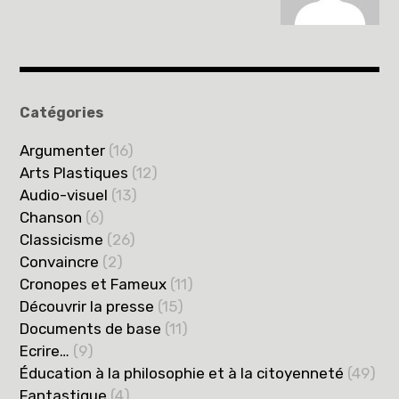
Catégories
Argumenter
(16)
Arts Plastiques
(12)
Audio-visuel
(13)
Chanson
(6)
Classicisme
(26)
Convaincre
(2)
Cronopes et Fameux
(11)
Découvrir la presse
(15)
Documents de base
(11)
Ecrire…
(9)
Éducation à la philosophie et à la citoyenneté
(49)
Fantastique
(4)