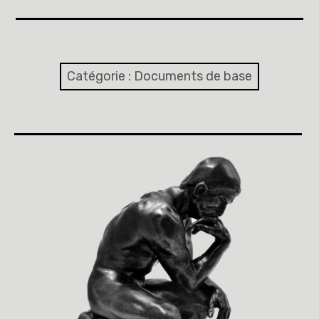
Accueil
A propos
Catégorie :
Documents de base
Cinquièmes
Sixièmes
Pourquoi des lois
Dieu
Libre pour me décider et m’engager
Éducation à la philosophie et à la citoyenneté