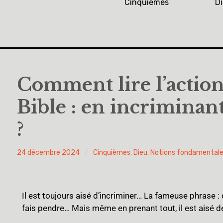
Cinquièmes
D
Comment lire l’action
Bible : en incriminan
?
PY
24 décembre 2024
Cinquièmes
,
Dieu
,
Notions fondamental
H
Il est toujours aisé d’incriminer… La fameuse phrase :
fais pendre… Mais même en prenant tout, il est aisé d