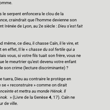
’homme.
is le serpent enfoncera le clou de la
ssance, craindrait que l’homme devienne son
nt Irénée de Lyon, au 2e siècle :
Dieu s’est fait
ême, ce dieu, il chasse Caïn, il le vire, et
en effet, Il le «
chasse du sol fertile qui a
Mais vous, si votre fils tuait son frère, vous ne
e le meurtrier qu’est devenu votre enfant
elle son crime (lecture discriminante) ?
le tuera, Dieu au contraire le protège en
de se « reconstruire » comme on dirait
enceinte et mettra au monde Hénok. Il
énok.
» (Livre de la Genèse
4
, 17). Caïn ne
 de ville.