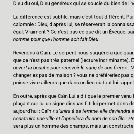
Dieu du oui, Dieu généreux qui se soucie du bien de l
La différence est subtile, mais c’est tout différent. Pu
calomnie : Dieu, d’après lui, se réserverait la connai
égal. Vraiment ? Ce n’est pas ce que dit un Évêque, sai
homme pour que l’homme soit fait Dieu
.
Revenons à Caïn. Le serpent nous suggérera que quand m
que ce n’est pas très paternel (lecture incriminante). Et 
ouvert la bouche pour recevoir le sang de son frère
« . 
changeriez pas de maison ? vous ne préféreriez pas qu
puisse vivre ailleurs que dans un lieu où tout lui rapp
En outre, après que Caïn Lui a dit que le premier venu 
plaçant sur lui un signe dissuasif. Il lui permet donc 
aujourd’hui : Caïn «
s’unira à sa femme, elle deviendra 
construira une ville et l’appellera du nom de son fils : H
sera plus un homme des champs, mais un constructeur