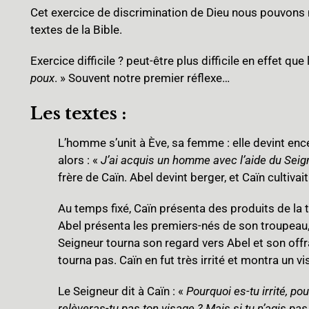
Cet exercice de discrimination de Dieu nous pouvons
textes de la Bible.
Exercice difficile ? peut-être plus difficile en effet que
poux
. » Souvent notre premier réflexe…
Les textes :
L’homme s’unit à Ève, sa femme : elle devint encei
alors : «
J’ai acquis un homme avec l’aide du Seig
frère de Caïn. Abel devint berger, et Caïn cultivait 
Au temps fixé, Caïn présenta des produits de la 
Abel présenta les premiers-nés de son troupeau, 
Seigneur tourna son regard vers Abel et son offra
tourna pas. Caïn en fut très irrité et montra un v
Le Seigneur dit à Caïn : «
Pourquoi es-tu irrité, po
relèveras-tu pas ton visage ? Mais si tu n’agis pas 