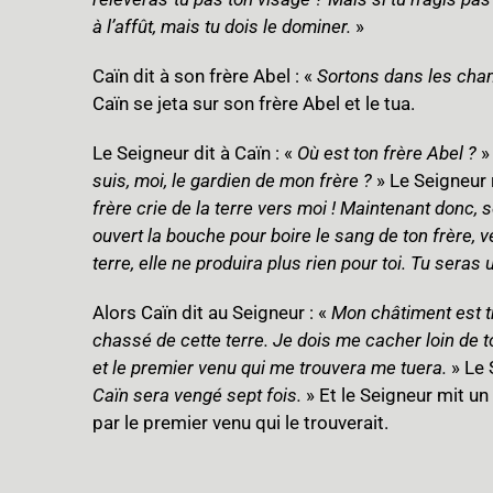
à l’affût, mais tu dois le dominer.
»
Caïn dit à son frère Abel : «
Sortons dans les ch
Caïn se jeta sur son frère Abel et le tua.
Le Seigneur dit à Caïn : «
Où est ton frère Abel ?
»
suis, moi, le gardien de mon frère ?
» Le Seigneur r
frère crie de la terre vers moi ! Maintenant donc, 
ouvert la bouche pour boire le sang de ton frère, v
terre, elle ne produira plus rien pour toi. Tu seras 
Alors Caïn dit au Seigneur : «
Mon châtiment est tr
chassé de cette terre. Je dois me cacher loin de toi
et le premier venu qui me trouvera me tuera.
» Le 
Caïn sera vengé sept fois.
» Et le Seigneur mit un
par le premier venu qui le trouverait.