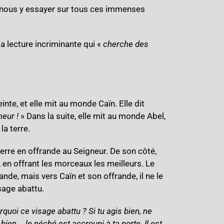
 nous y essayer sur tous ces immenses
 la lecture incriminante qui «
cherche des
nte, et elle mit au monde Caïn. Elle dit
neur !
» Dans la suite, elle mit au monde Abel,
la terre.
terre en offrande au Seigneur. De son côté,
en offrant les morceaux les meilleurs. Le
nde, mais vers Caïn et son offrande, il ne le
isage abattu.
urquoi ce visage abattu ? Si tu agis bien, ne
bien…, le péché est accroupi à ta porte. Il est