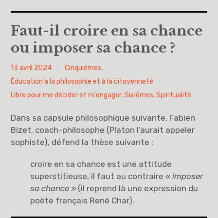
Accueil
Faut-il croire en sa chance
ou imposer sa chance ?
A propos
PY
13 avril 2024
Cinquièmes
,
Cinquièmes
H
Éducation à la philosophie et à la citoyenneté
,
Sixièmes
Libre pour me décider et m'engager
,
Sixièmes
,
Spiritualité
Dans sa capsule philosophique suivante, Fabien
Pourquoi des lois
Bizet, coach-philosophe (Platon l’aurait appeler
sophiste), défend la thèse suivante :
Dieu
croire en sa chance est une attitude
Libre pour me décider et m’engager
superstitieuse, il faut au contraire «
imposer
sa chance »
(il reprend là une expression du
Éducation à la philosophie et à la citoyenneté
poète français René Char).