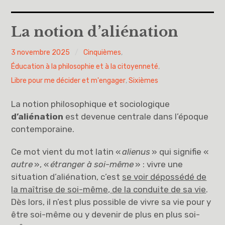
Accueil
La notion d’aliénation
A propos
PY
3 novembre 2025
Cinquièmes
,
H
Éducation à la philosophie et à la citoyenneté
,
Cinquièmes
Libre pour me décider et m'engager
,
Sixièmes
Sixièmes
La notion philosophique et sociologique
d’aliénation
est devenue centrale dans l’époque
Pourquoi des lois
contemporaine.
Dieu
Ce mot vient du mot latin «
alienus
» qui signifie «
autre
», «
étranger à soi-même
» : vivre une
Libre pour me décider et m’engager
situation d’aliénation, c’est
se voir dépossédé de
la maîtrise de soi-même, de la conduite de sa vie
.
Éducation à la philosophie et à la citoyenneté
Dès lors, il n’est plus possible de vivre sa vie pour y
être soi-même ou y devenir de plus en plus soi-