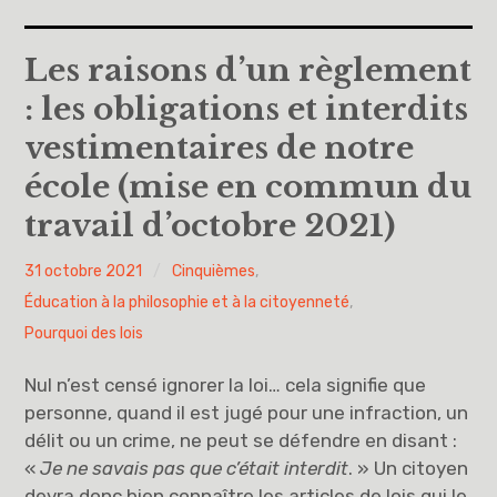
Accueil
Les raisons d’un règlement
: les obligations et interdits
A propos
vestimentaires de notre
Cinquièmes
école (mise en commun du
travail d’octobre 2021)
Sixièmes
Pourquoi des lois
PY
31 octobre 2021
Cinquièmes
,
H
Éducation à la philosophie et à la citoyenneté
,
Dieu
Pourquoi des lois
Libre pour me décider et m’engager
Nul n’est censé ignorer la loi… cela signifie que
personne, quand il est jugé pour une infraction, un
Éducation à la philosophie et à la citoyenneté
délit ou un crime, ne peut se défendre en disant :
«
Je ne savais pas que c’était interdit
. » Un citoyen
devra donc bien connaître les articles de lois qui le