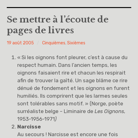
Accueil
Se mettre à l’écoute de
pages de livres
A propos
PY
19 août 2005
Cinquièmes
,
Sixièmes
Cinquièmes
H
« Si les oignons font pleurer, c’est à cause du
Sixièmes
respect humain. Dans l’ancien temps, les
oignons faisaient rire et chacun les respirait
Pourquoi des lois
afin de trouver la gaîté. Un sage blâme ce rire
dénué de fondement et les oignons en furent
Dieu
humiliés. Ils comprirent que les larmes seules
sont tolérables sans motif. » (Norge, poète
Libre pour me décider et m’engager
surréaliste belge – Liminaire de
Les Oignons,
1953-1956-1971
)
Éducation à la philosophie et à la citoyenneté
Narcisse
Au secours ! Narcisse est encore une fois