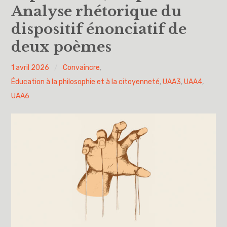
Analyse rhétorique du
Vous avez dit UAA ?
dispositif énonciatif de
deux poèmes
UAA0
UAA1
PYH
1 avril 2026
Convaincre
,
Éducation à la philosophie et à la citoyenneté
,
UAA3
,
UAA4
,
UAA2
UAA6
UAA3
UAA4
UAA5
UAA6
Éducation à la philosophie et à la citoyenneté