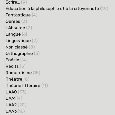
Ecrire…
(9)
Éducation à la philosophie et à la citoyenneté
(49)
Fantastique
(4)
Genres
(3)
L'Absurde
(2)
Langue
(6)
Linguistique
(2)
Non classé
(8)
Orthographie
(5)
Poésie
(14)
Récits
(3)
Romantisme
(15)
Théâtre
(8)
Théorie littéraire
(11)
UAA0
(33)
UAA1
(4)
UAA2
(20)
UAA3
(16)