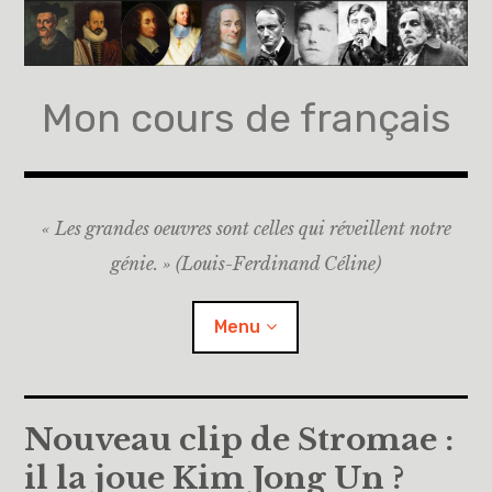
Accéder
au
contenu
principal
Mon cours de français
« Les grandes oeuvres sont celles qui réveillent notre
génie. » (Louis-Ferdinand Céline)
Menu
Accueil
Nouveau clip de Stromae :
il la joue Kim Jong Un ?
A propos