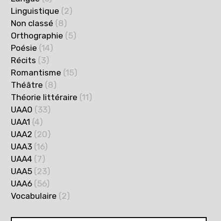
Linguistique
(2)
Non classé
(8)
Orthographie
(5)
Poésie
(14)
Récits
(3)
Romantisme
(15)
Théâtre
(8)
Théorie littéraire
(11)
UAA0
(33)
UAA1
(4)
UAA2
(20)
UAA3
(16)
UAA4
(7)
UAA5
(23)
UAA6
(56)
Vocabulaire
(2)