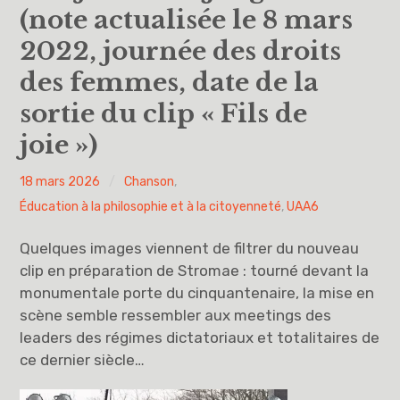
(note actualisée le 8 mars
Vous avez dit UAA ?
2022, journée des droits
des femmes, date de la
UAA0
sortie du clip « Fils de
UAA1
joie »)
UAA2
PYH
18 mars 2026
Chanson
,
UAA3
Éducation à la philosophie et à la citoyenneté
,
UAA6
UAA4
Quelques images viennent de filtrer du nouveau
clip en préparation de Stromae : tourné devant la
UAA5
monumentale porte du cinquantenaire, la mise en
scène semble ressembler aux meetings des
UAA6
leaders des régimes dictatoriaux et totalitaires de
ce dernier siècle…
Éducation à la philosophie et à la citoyenneté