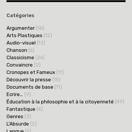
Catégories
Argumenter
(16)
Arts Plastiques
(12)
Audio-visuel
(13)
Chanson
(6)
Classicisme
(26)
Convaincre
(2)
Cronopes et Fameux
(11)
Découvrir la presse
(15)
Documents de base
(11)
Ecrire…
(9)
Éducation à la philosophie et à la citoyenneté
(49)
Fantastique
(4)
Genres
(3)
L'Absurde
(2)
Langue
(6)