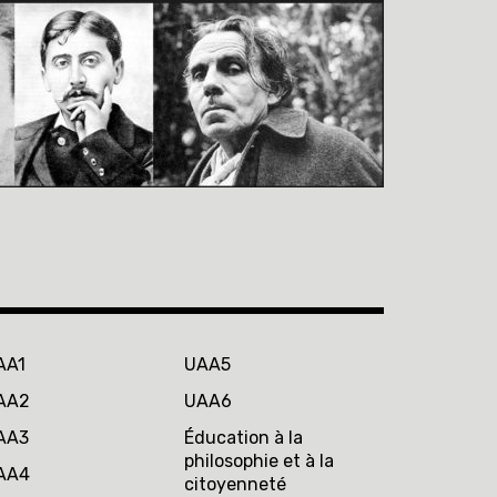
AA1
UAA5
AA2
UAA6
AA3
Éducation à la
philosophie et à la
AA4
citoyenneté