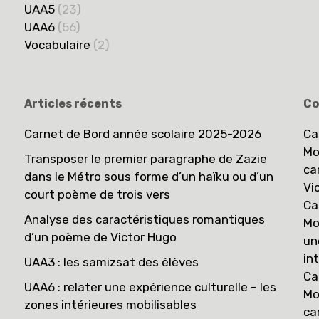
UAA5
(23)
UAA6
(56)
Vocabulaire
(2)
Articles récents
Co
Carnet de Bord année scolaire 2025-2026
Ca
Mo
Transposer le premier paragraphe de Zazie
ca
dans le Métro sous forme d’un haïku ou d’un
Vi
court poème de trois vers
Ca
Analyse des caractéristiques romantiques
Mo
d’un poème de Victor Hugo
un
in
UAA3 : les samizsat des élèves
Ca
UAA6 : relater une expérience culturelle – les
Mo
zones intérieures mobilisables
ca