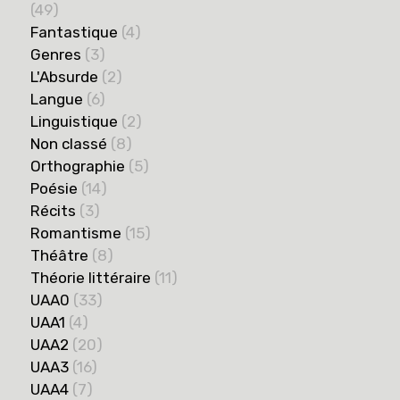
(49)
Fantastique
(4)
Genres
(3)
L'Absurde
(2)
Langue
(6)
Linguistique
(2)
Non classé
(8)
Orthographie
(5)
Poésie
(14)
Récits
(3)
Romantisme
(15)
Théâtre
(8)
Théorie littéraire
(11)
UAA0
(33)
UAA1
(4)
UAA2
(20)
UAA3
(16)
UAA4
(7)