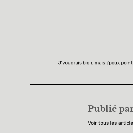
Navigation
de
J’voudrais bien, mais j’peux poin
l’article
Publié pa
Voir tous les articl