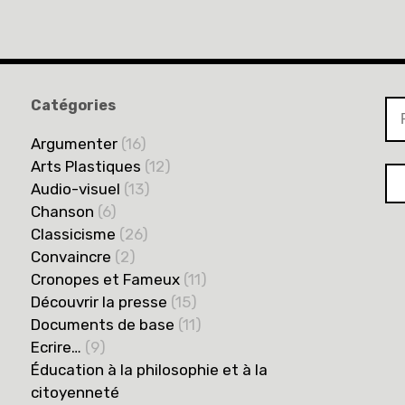
Catégories
Re
Argumenter
(16)
Arts Plastiques
(12)
Audio-visuel
(13)
Chanson
(6)
Classicisme
(26)
Convaincre
(2)
Cronopes et Fameux
(11)
Découvrir la presse
(15)
Documents de base
(11)
Ecrire…
(9)
Éducation à la philosophie et à la
citoyenneté