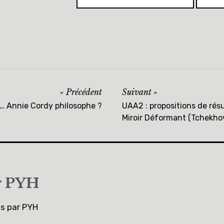
Précédent
Suivant
t… Annie Cordy philosophe ?
UAA2 : propositions de résu
Miroir Déformant (Tchekho
r
PYH
es par PYH