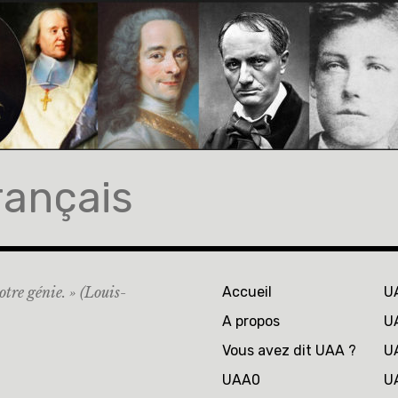
rançais
otre génie. » (Louis-
Accueil
U
A propos
U
Vous avez dit UAA ?
U
UAA0
U