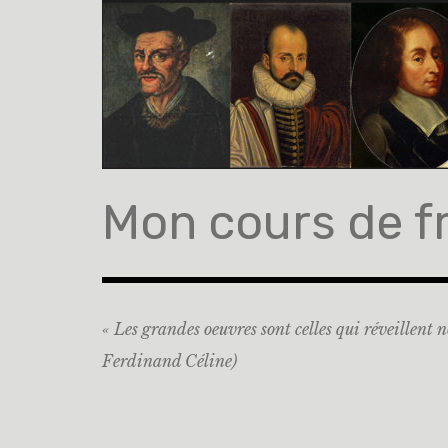
Accéder
au
contenu
principal
Mon cours de f
« Les grandes oeuvres sont celles qui réveillent n
Ferdinand Céline)