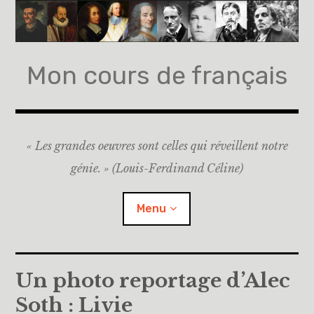
Accéder
au
contenu
principal
Mon cours de français
« Les grandes oeuvres sont celles qui réveillent notre
génie. » (Louis-Ferdinand Céline)
Menu
Accueil
Un photo reportage d’Alec
Soth : Livie
A propos