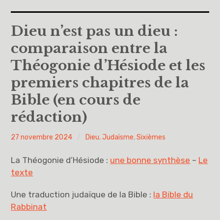
Accueil
Dieu n’est pas un dieu :
comparaison entre la
A propos
Théogonie d’Hésiode et les
Cinquièmes
premiers chapitres de la
Bible (en cours de
Sixièmes
rédaction)
Pourquoi des lois
PY
27 novembre 2024
Dieu
,
Judaïsme
,
Sixièmes
Dieu
H
La Théogonie d’Hésiode :
une bonne synthèse
–
Le
Libre pour me décider et m’engager
texte
Éducation à la philosophie et à la citoyenneté
Une traduction judaïque de la Bible :
la Bible du
Rabbinat