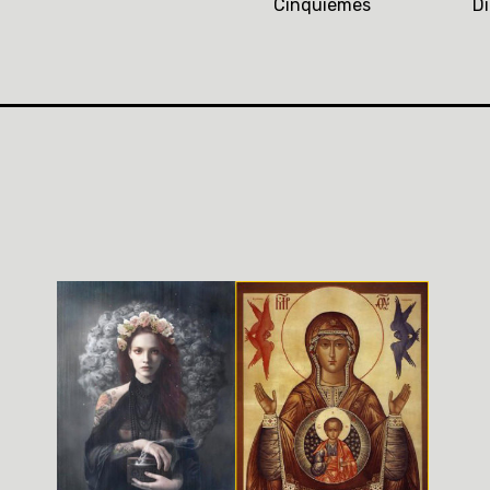
Cinquièmes
D