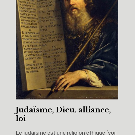
Judaïsme, Dieu, alliance,
loi
Le judaïsme est une religion éthique (voir