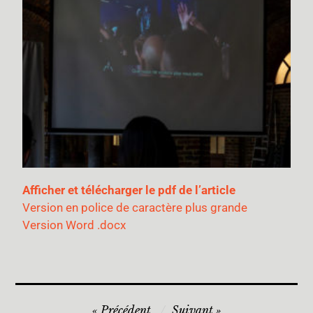
Afficher et télécharger le pdf de l’article
Version en police de caractère plus grande
Version Word .docx
Précédent
Suivant