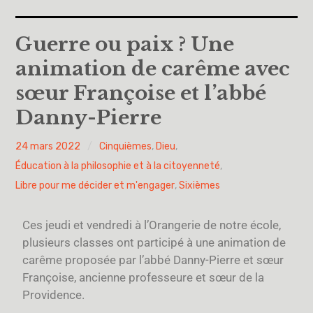
Accueil
Guerre ou paix ? Une
animation de carême avec
A propos
sœur Françoise et l’abbé
Cinquièmes
Danny-Pierre
Sixièmes
PY
24 mars 2022
Cinquièmes
,
Dieu
,
H
Éducation à la philosophie et à la citoyenneté
,
Pourquoi des lois
Libre pour me décider et m'engager
,
Sixièmes
Dieu
Ces jeudi et vendredi à l’Orangerie de notre école,
Libre pour me décider et m’engager
plusieurs classes ont participé à une animation de
carême proposée par l’abbé Danny-Pierre et sœur
Éducation à la philosophie et à la citoyenneté
Françoise, ancienne professeure et sœur de la
Providence.