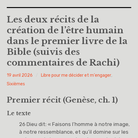
Accueil
Les deux récits de la
création de l’être humain
A propos
dans le premier livre de la
Cinquièmes
Bible (suivis des
commentaires de Rachi)
Sixièmes
Pourquoi des lois
PY
19 avril 2026
Libre pour me décider et m'engager
,
H
Sixièmes
Dieu
Premier récit (Genèse, ch. 1)
Libre pour me décider et m’engager
Le texte
Éducation à la philosophie et à la citoyenneté
26 Dieu dit: « Faisons l’homme à notre image,
à notre ressemblance, et qu’il domine sur les