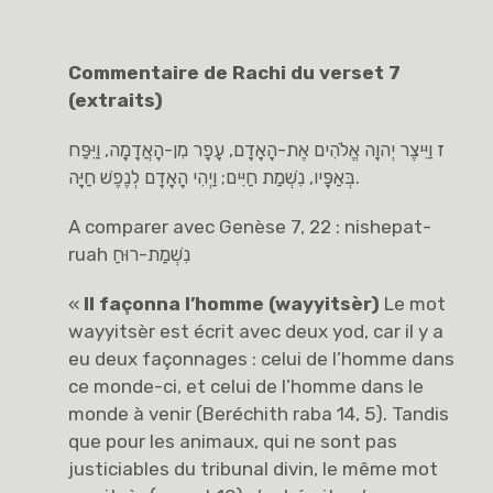
Commentaire de Rachi du verset 7
(extraits)
ז וַיִּיצֶר יְהוָה אֱלֹהִים אֶת-הָאָדָם, עָפָר מִן-הָאֲדָמָה, וַיִּפַּח
בְּאַפָּיו, נִשְׁמַת חַיִּים; וַיְהִי הָאָדָם לְנֶפֶשׁ חַיָּה.
A comparer avec Genèse 7, 22 : nishepat-
ruah נִשְׁמַת-רוּחַ
«
I
l façonna l’homme (wayyitsèr)
Le mot
wayyitsèr est écrit avec deux yod, car il y a
eu deux façonnages : celui de l’homme dans
ce monde-ci, et celui de l’homme dans le
monde à venir (Beréchith raba 14, 5). Tandis
que pour les animaux, qui ne sont pas
justiciables du tribunal divin, le même mot