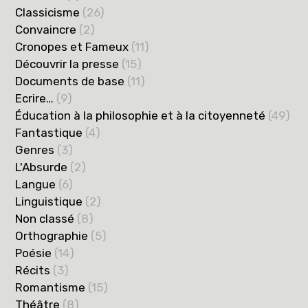
Classicisme
(26)
Convaincre
(2)
Cronopes et Fameux
(11)
Découvrir la presse
(15)
Documents de base
(11)
Ecrire…
(9)
Éducation à la philosophie et à la citoyenneté
(49)
Fantastique
(4)
Genres
(3)
L'Absurde
(2)
Langue
(6)
Linguistique
(2)
Non classé
(8)
Orthographie
(5)
Poésie
(14)
Récits
(3)
Romantisme
(15)
Théâtre
(8)