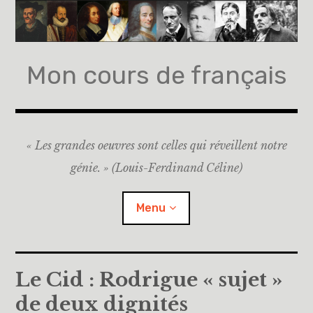
Accéder
au
contenu
principal
Mon cours de français
« Les grandes oeuvres sont celles qui réveillent notre
génie. » (Louis-Ferdinand Céline)
Menu
Accueil
Le Cid : Rodrigue « sujet »
de deux dignités
A propos