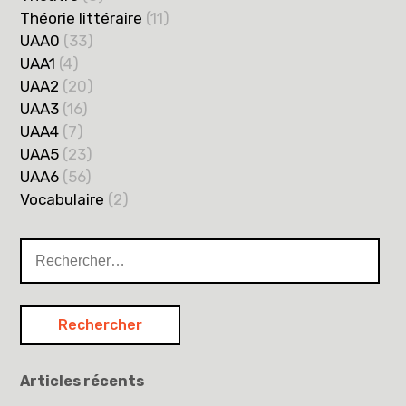
Théorie littéraire
(11)
UAA0
(33)
UAA1
(4)
UAA2
(20)
UAA3
(16)
UAA4
(7)
UAA5
(23)
UAA6
(56)
Vocabulaire
(2)
Rechercher :
Articles récents