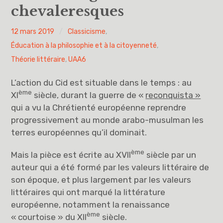
chevaleresques
Vous avez dit UAA ?
PYH
12 mars 2019
Classicisme
,
UAA0
Éducation à la philosophie et à la citoyenneté
,
Théorie littéraire
,
UAA6
UAA1
L’action du Cid est situable dans le temps : au
UAA2
ème
XI
siècle, durant la guerre de «
reconquista »
qui a vu la Chrétienté européenne reprendre
UAA3
progressivement au monde arabo-musulman les
terres européennes qu’il dominait.
UAA4
ème
Mais la pièce est écrite au XVII
siècle par un
UAA5
auteur qui a été formé par les valeurs littéraire de
son époque, et plus largement par les valeurs
UAA6
littéraires qui ont marqué la littérature
européenne, notamment la renaissance
Éducation à la philosophie et à la citoyenneté
ème
« courtoise » du XII
siècle.