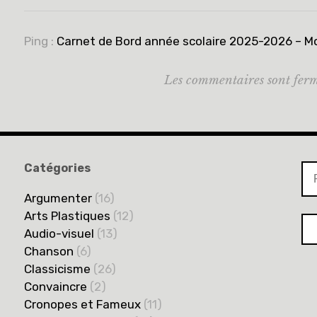
Ping :
Carnet de Bord année scolaire 2025-2026 – Mo
Les commentaires sont ferm
Catégories
Re
Argumenter
(16)
Arts Plastiques
(12)
Audio-visuel
(13)
Chanson
(6)
Classicisme
(26)
Convaincre
(2)
Cronopes et Fameux
(11)