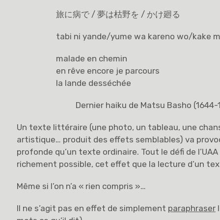
旅に病で / 夢は枯野を / かけ廻る
tabi ni yande/yume wa kareno wo/kake 
malade en chemin
en rêve encore je parcours
la lande desséchée
Dernier haiku de Matsu Basho (1644-
Un texte littéraire (une photo, un tableau, une cha
artistique… produit des effets semblables) va provo
profonde qu’un texte ordinaire. Tout le défi de l’UAA
richement possible, cet effet que la lecture d’un t
Même si l’on n’a « rien compris »…
Il ne s’agit pas en effet de simplement
paraphraser
l