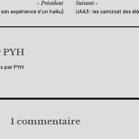
Précédent
Suivant
 son expérience d’un haïku)
UAA3 : les samizsat des él
r
PYH
es par PYH
1 commentaire