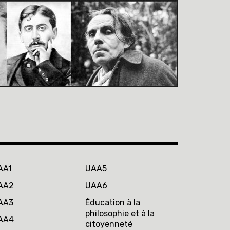
AA1
UAA5
AA2
UAA6
AA3
Éducation à la
philosophie et à la
AA4
citoyenneté