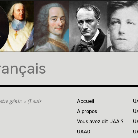
rançais
otre génie. » (Louis-
Accueil
U
A propos
U
Vous avez dit UAA ?
U
UAA0
U