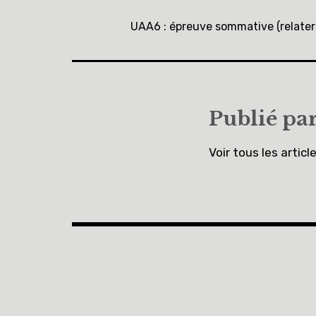
Navigation
de
UAA6 : épreuve sommative (relater
l’article
Publié pa
Voir tous les articl