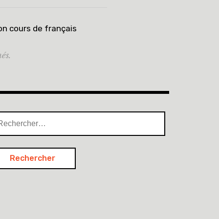
n cours de français
és.
chercher :