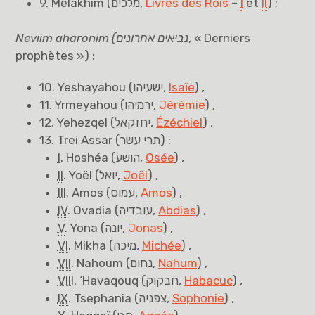
9.
Melakhim
(
מלכים
,
Livres des Rois
–
I
et
II
) ;
Neviim aharonim
(
נביאים אחרונים
, « Derniers
prophètes ») :
10. Yeshayahou (
ישעיהו
,
Isaïe
) ,
11. Yrmeyahou (
ירמיהו
,
Jérémie
) ,
12. Yehezqel (
יחזקאל
,
Ézéchiel
) ,
13. Trei Assar (
תרי עשר
) :
I
. Hoshéa (
הושע
,
Osée
) ,
II
. Yoël (
יואל
,
Joël
) ,
III
. Amos (
עמוס
,
Amos
) ,
IV
. Ovadia (
עובדיה
,
Abdias
) ,
V
. Yona (
יונה
,
Jonas
) ,
VI
. Mikha (
מיכה
,
Michée
) ,
VII
. Nahoum (
נחום
,
Nahum
) ,
VIII
. ‘Havaqouq (
חבקוק
,
Habacuc
) ,
IX
. Tsephania (
צפניה
,
Sophonie
) ,