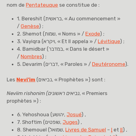
nom de
Pentateuque
se constitue de :
1.
Bereshit
(
בראשית
, « Au commencement »
/
Genèse
) ;
2.
Shemot
(
שמות
, « Noms » /
Exode
) ;
3.
Vayiqra
(
ויקרא
, « Et Il appela » /
Lévitique
) ;
4.
Bamidbar
(
במדבר
, « Dans le désert »
/
Nombres
) ;
5.
Devarim
(
דברים
, « Paroles » /
Deutéronome
).
Les
Nevi’im
(
נביאים
, « Prophètes ») sont :
Neviim rishonim
(
נביאים ראשונים
, « Premiers
prophètes ») :
6. Yehoshoua (
יהושע
,
Josué
) ,
7.
Shoftim
(
שופטים
,
Juges
) ,
8. Shemouel (
שמואל
,
Livres de Samuel
–
I
et
II
) ,