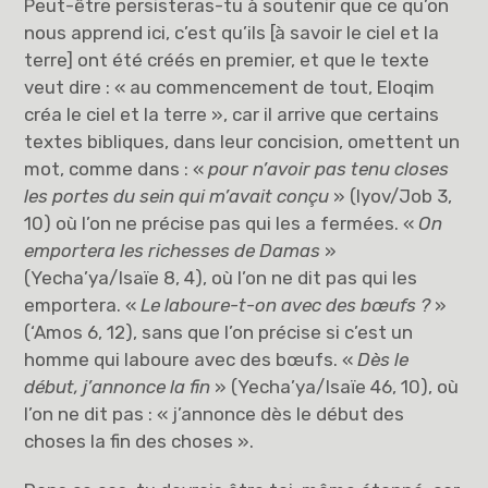
Peut-être persisteras-tu à soutenir que ce qu’on
nous apprend ici, c’est qu’ils [à savoir le ciel et la
terre] ont été créés en premier, et que le texte
veut dire : « au commencement de tout, Eloqim
créa le ciel et la terre », car il arrive que certains
textes bibliques, dans leur concision, omettent un
mot, comme dans : «
pour n’avoir pas tenu closes
les portes du sein qui m’avait conçu
» (Iyov/Job 3,
10) où l’on ne précise pas qui les a fermées. «
On
emportera les richesses de Damas
»
(Yecha’ya/Isaïe 8, 4), où l’on ne dit pas qui les
emportera. «
Le laboure-t-on avec des bœufs ?
»
(‘Amos 6, 12), sans que l’on précise si c’est un
homme qui laboure avec des bœufs. «
Dès le
début, j’annonce la fin
» (Yecha’ya/Isaïe 46, 10), où
l’on ne dit pas : « j’annonce dès le début des
choses la fin des choses ».