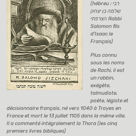
(hébreu : רבי
שלמה בן יצחק
הצרפתי Rabbi
Salomon fils
d’Isaac le
Français)
Plus connu
sous les noms
de Rachi, il est
un rabbin,
exégète,
talmudiste,
poète, légiste et
décisionnaire français, né vers 1040 à Troyes en
France et mort le 13 juillet 1105 dans la même ville.
Il a commenté intégralement la Thora (les cinq
premiers livres bibliques)