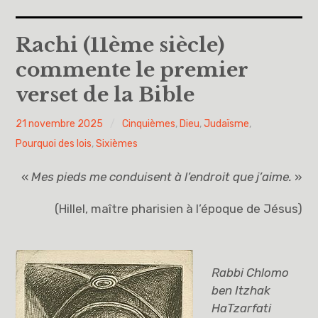
Accueil
Rachi (11ème siècle)
commente le premier
A propos
verset de la Bible
Cinquièmes
PY
21 novembre 2025
Cinquièmes
,
Dieu
,
Judaïsme
,
Sixièmes
H
Pourquoi des lois
,
Sixièmes
Pourquoi des lois
«
Mes pieds me conduisent à l’endroit que j’aime.
»
Dieu
(Hillel, maître pharisien à l’époque de Jésus)
Libre pour me décider et m’engager
Rabbi Chlomo
Éducation à la philosophie et à la citoyenneté
ben Itzhak
HaTzarfati