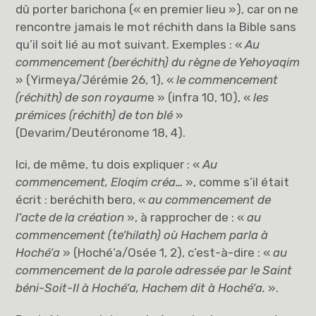
dû porter barichona (« en premier lieu »), car on ne
rencontre jamais le mot réchith dans la Bible sans
qu’il soit lié au mot suivant. Exemples : «
Au
commencement (beréchith) du règne de Yehoyaqim
» (Yirmeya/Jérémie 26, 1), «
le commencement
(réchith) de son royaum
e » (infra 10, 10), «
les
prémices (réchith) de ton blé
»
(Devarim/Deutéronome 18, 4).
Ici, de même, tu dois expliquer : «
Au
commencement, Eloqim créa…
», comme s’il était
écrit : beréchith bero, «
au commencement de
l’acte de la création
», à rapprocher de : «
au
commencement (te‘hilath) où Hachem parla à
Hoché‘a
» (Hoché‘a/Osée 1, 2), c’est-à-dire : «
au
commencement de la parole adressée par le Saint
béni-Soit-Il à Hoché‘a, Hachem dit à Hoché‘a.
».