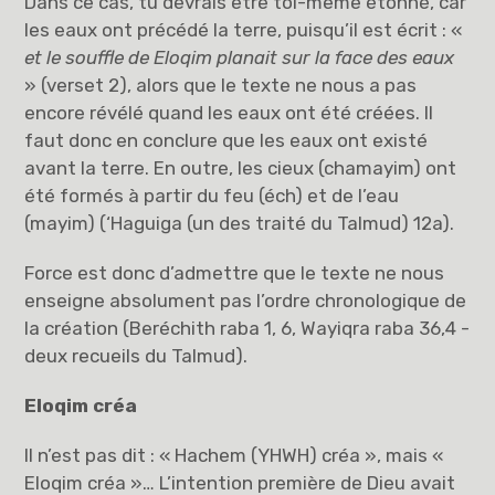
Dans ce cas, tu devrais être toi-même étonné, car
les eaux ont précédé la terre, puisqu’il est écrit : «
et le souffle de Eloqim planait sur la face des eaux
» (verset 2), alors que le texte ne nous a pas
encore révélé quand les eaux ont été créées. Il
faut donc en conclure que les eaux ont existé
avant la terre. En outre, les cieux (chamayim) ont
été formés à partir du feu (éch) et de l’eau
(mayim) (‘Haguiga (un des traité du Talmud) 12a).
Force est donc d’admettre que le texte ne nous
enseigne absolument pas l’ordre chronologique de
la création (Beréchith raba 1, 6, Wayiqra raba 36,4 -
deux recueils du Talmud).
Eloqim créa
Il n’est pas dit : « Hachem (YHWH) créa », mais «
Eloqim créa »… L’intention première de Dieu avait