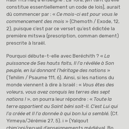
constitue essentiellement un code de lois], aurait
dû commencer par : «
Ce mois-ci est pour vous le
commencement des mois
» (Chemoth / Exode, 12,
2), puisque c’est par ce verset qu’est édictée la
première mitswa (prescription, comman dement)
prescrite à Israël.
Pourquoi débute-t-elle avec Beréchith ? «
La
puissance de Ses hauts faits, Il l’a révélée à Son
peuple, en lui donnant l’héritage des nations
»
(Tehilim / Psaume 111, 6). Ainsi, si les nations du
monde viennent à dire à Israël : «
Vous êtes des
voleurs, vous avez conquis les terres des sept
nations !
», on pourra leur répondre : «
Toute la
terre appartient au Saint béni soit-Il. C’est Lui qui
l’a créée et Il l’a donnée à qui bon lui a semblé.
(Cf.
Yirmeya/Jérémie 27, 5). i » (Yalqout
chim‘oni/recueil d’enseignements médiéval, Bo