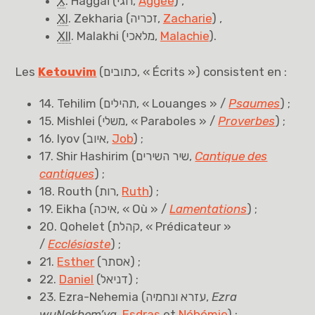
X
. Haggaï (
חגי
,
Aggée
) ,
XI
. Zekharia (
זכריה
,
Zacharie
) ,
XII
. Malakhi (
מלאכי
,
Malachie
).
Les
Ketouvim
(
כתובים
, « Écrits ») consistent en :
14.
Tehilim
(
תהילים
, « Louanges » /
Psaumes
) ;
15.
Mishlei
(
משלי
, « Paraboles » /
Proverbes
) ;
16. Iyov (
איוב
,
Job
) ;
17.
Shir Hashirim
(
שיר השירים
,
Cantique des
cantiques
) ;
18. Routh (
רות
,
Ruth
) ;
19. Eikha (
איכה
, « Où » /
Lamentations
) ;
20.
Qohelet
(
קהלת
, « Prédicateur »
/
Ecclésiaste
) ;
21.
Esther
(
(אסתר
;
22.
Daniel
(
דניאל
) ;
23. Ezra-Nehemia (
עזרא ונחמיה
,
Ezra
wuNekhem’ya
,
Esdras
et
Néhémie
) ;