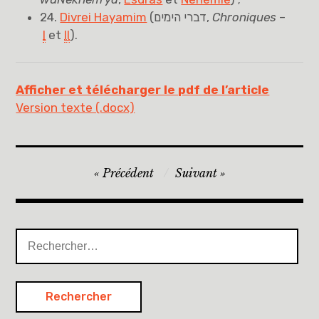
24.
Divrei Hayamim
(
דברי הימים
,
Chroniques
–
I
et
II
).
Afficher et télécharger le pdf de l’article
Version texte (.docx)
Navigation
Précédent
Suivant
de
l’article
Rechercher :