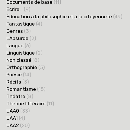
Documents de base
(11)
Ecrire…
(9)
Éducation à la philosophie et à la citoyenneté
(49)
Fantastique
(4)
Genres
(3)
L'Absurde
(2)
Langue
(6)
Linguistique
(2)
Non classé
(8)
Orthographie
(5)
Poésie
(14)
Récits
(3)
Romantisme
(15)
Théâtre
(8)
Théorie littéraire
(11)
UAA0
(33)
UAA1
(4)
UAA2
(20)