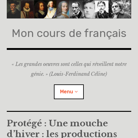
Accéder
au
contenu
principal
Mon cours de français
« Les grandes oeuvres sont celles qui réveillent notre
génie. » (Louis-Ferdinand Céline)
Menu
Accueil
Protégé : Une mouche
d’hiver : les productions
A propos