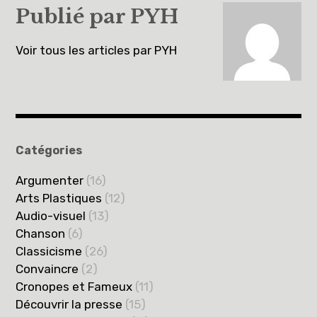
l’article
Publié par
PYH
Voir tous les articles par PYH
Catégories
Argumenter
(16)
Arts Plastiques
(12)
Audio-visuel
(13)
Chanson
(6)
Classicisme
(26)
Convaincre
(2)
Cronopes et Fameux
(11)
Découvrir la presse
(15)