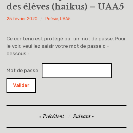
des élèves (haikus) – UAA5
Vous avez dit UAA ?
PYH
25 février 2020
Poésie
,
UAA5
UAA0
Ce contenu est protégé par un mot de passe. Pour
UAA1
le voir, veuillez saisir votre mot de passe ci-
dessous :
UAA2
UAA3
Mot de passe :
UAA4
UAA5
UAA6
Navigation
Précédent
Suivant
de
Éducation à la philosophie et à la citoyenneté