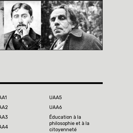
AA1
UAA5
AA2
UAA6
AA3
Éducation à la
philosophie et à la
AA4
citoyenneté