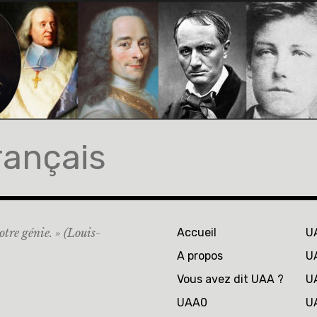
rançais
otre génie. » (Louis-
Accueil
U
A propos
U
Vous avez dit UAA ?
U
UAA0
U