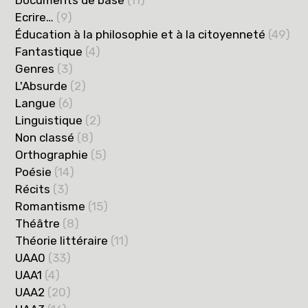
Documents de base
(11)
Ecrire…
(9)
Éducation à la philosophie et à la citoyenneté
(49)
Fantastique
(4)
Genres
(3)
L'Absurde
(2)
Langue
(6)
Linguistique
(2)
Non classé
(8)
Orthographie
(5)
Poésie
(14)
Récits
(3)
Romantisme
(15)
Théâtre
(8)
Théorie littéraire
(11)
UAA0
(33)
UAA1
(4)
UAA2
(20)