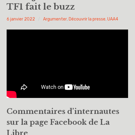
TF1 fait le buzz
Vous avez dit UAA ?
PYH
6 janvier 2022
Argumenter
,
Découvrir la presse
,
UAA4
UAA0
UAA1
UAA2
UAA3
UAA4
UAA5
Commentaires d’internautes
UAA6
sur la page Facebook de La
Éducation à la philosophie et à la citoyenneté
Libre