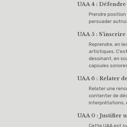
UAA 4 : Défendre
Prendre position
persuader autrui,
UAA 5 : S’inscrir
Reprendre, en le
artistiques. C’est
dessinant, en sc
capsules sonores
UAA 6 : Relater d
Relater une renco
contenter de décr
interprétations,
UAA 0 : Justifier
Cette UAA est s