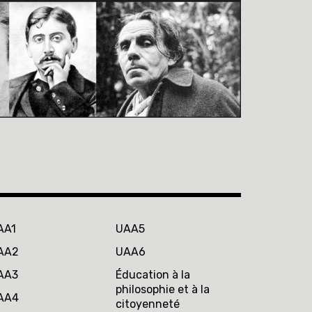
AA1
UAA5
AA2
UAA6
AA3
Éducation à la
philosophie et à la
AA4
citoyenneté