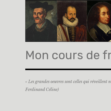
Accéder
au
contenu
principal
Mon cours de f
« Les grandes oeuvres sont celles qui réveillent n
Ferdinand Céline)