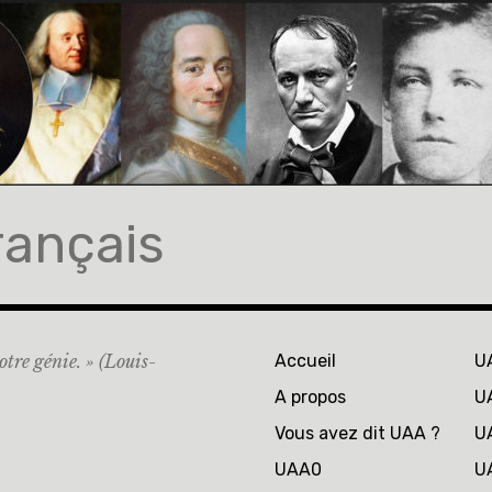
rançais
otre génie. » (Louis-
Accueil
U
A propos
U
Vous avez dit UAA ?
U
UAA0
U