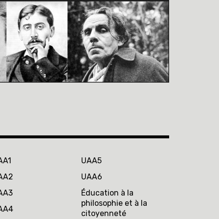
AA1
UAA5
AA2
UAA6
AA3
Éducation à la
philosophie et à la
AA4
citoyenneté