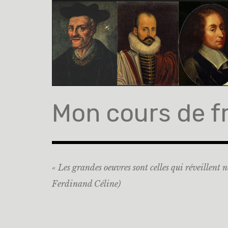
Accéder
au
contenu
principal
Mon cours de f
« Les grandes oeuvres sont celles qui réveillent n
Ferdinand Céline)