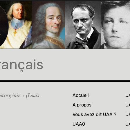
rançais
otre génie. » (Louis-
Accueil
U
A propos
U
Vous avez dit UAA ?
U
UAA0
U