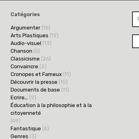
Catégories
Re
Argumenter
(16)
Arts Plastiques
(12)
Audio-visuel
(13)
Chanson
(6)
Classicisme
(26)
Convaincre
(2)
Cronopes et Fameux
(11)
Découvrir la presse
(15)
Documents de base
(11)
Ecrire…
(9)
Éducation à la philosophie et à la
citoyenneté
(49)
Fantastique
(4)
Genres
(3)