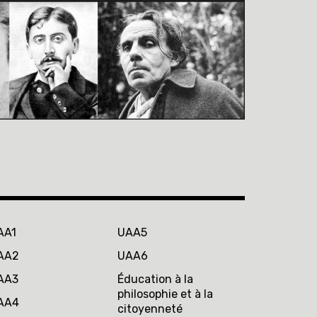
AA1
UAA5
AA2
UAA6
AA3
Éducation à la
philosophie et à la
AA4
citoyenneté