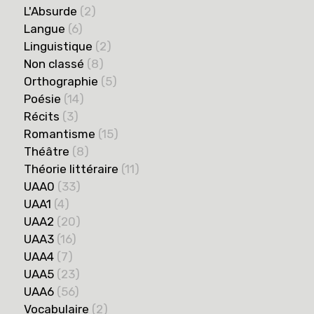
L'Absurde
(2)
Langue
(6)
Linguistique
(2)
Non classé
(8)
Orthographie
(5)
Poésie
(14)
Récits
(3)
Romantisme
(15)
Théâtre
(8)
Théorie littéraire
(11)
UAA0
(33)
UAA1
(4)
UAA2
(20)
UAA3
(16)
UAA4
(7)
UAA5
(23)
UAA6
(56)
Vocabulaire
(2)