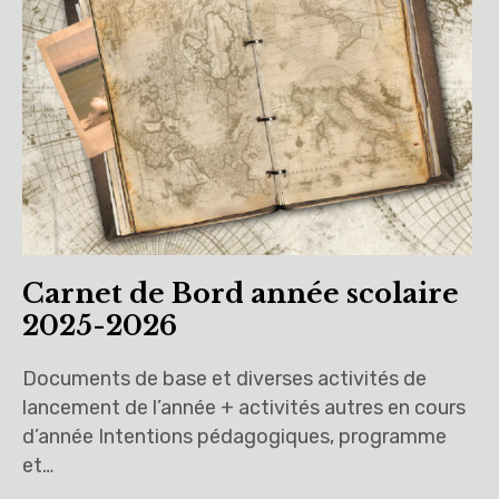
Vous avez dit UAA ?
UAA0
UAA1
UAA2
UAA3
Carnet de Bord année scolaire
UAA4
2025-2026
UAA5
Documents de base et diverses activités de
lancement de l’année + activités autres en cours
UAA6
d’année Intentions pédagogiques, programme
et…
Éducation à la philosophie et à la citoyenneté