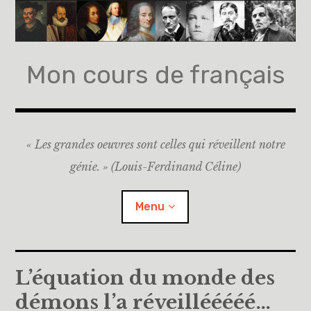
Accéder
au
contenu
principal
Mon cours de français
« Les grandes oeuvres sont celles qui réveillent notre
génie. » (Louis-Ferdinand Céline)
Menu
Accueil
L’équation du monde des
démons l’a réveillééééé…
A propos