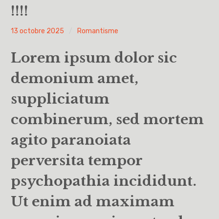
!!!!
Vous avez dit UAA ?
PYH
13 octobre 2025
Romantisme
UAA0
Lorem ipsum dolor sic
UAA1
demonium amet,
UAA2
suppliciatum
UAA3
combinerum, sed mortem
UAA4
agito paranoiata
perversita tempor
UAA5
psychopathia incididunt.
UAA6
Ut enim ad maximam
Éducation à la philosophie et à la citoyenneté