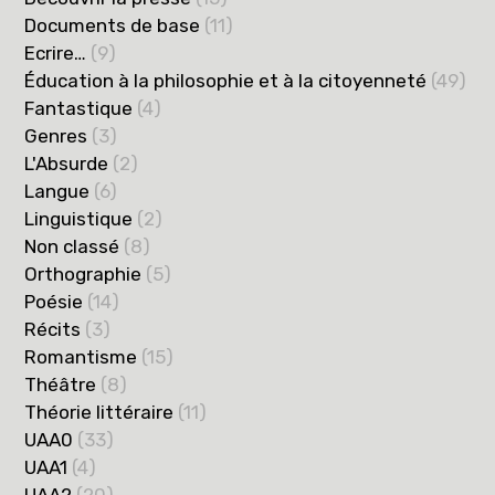
Documents de base
(11)
Ecrire…
(9)
Éducation à la philosophie et à la citoyenneté
(49)
Fantastique
(4)
Genres
(3)
L'Absurde
(2)
Langue
(6)
Linguistique
(2)
Non classé
(8)
Orthographie
(5)
Poésie
(14)
Récits
(3)
Romantisme
(15)
Théâtre
(8)
Théorie littéraire
(11)
UAA0
(33)
UAA1
(4)