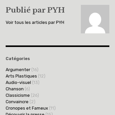
l’article
Publié par
PYH
Voir tous les articles par PYH
Catégories
Argumenter
(16)
Arts Plastiques
(12)
Audio-visuel
(13)
Chanson
(6)
Classicisme
(26)
Convaincre
(2)
Cronopes et Fameux
(11)
Découvrir la presse
(15)