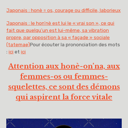
Japonais : honè = os, courage ou difficile, laborieux
Japonais : le hon’nè est lui le « vrai son », ce qui
fait que quelqu’un est lui-même, sa vibration
propre, par opposition à sa « façade » sociale
(tatemae)
Pour écouter la prononciation des mots
:
ici
et
ici
Attention aux honè-on’na, aux
femmes-os ou femmes-
squelettes, ce sont des démons
qui aspirent la force vitale