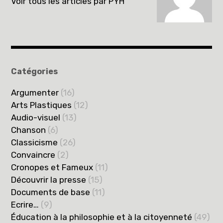
Voir tous les articles par PYH
Catégories
Argumenter
(16)
Arts Plastiques
(12)
Audio-visuel
(13)
Chanson
(6)
Classicisme
(26)
Convaincre
(2)
Cronopes et Fameux
(11)
Découvrir la presse
(15)
Documents de base
(11)
Ecrire…
(9)
Éducation à la philosophie et à la citoyenneté
(49)