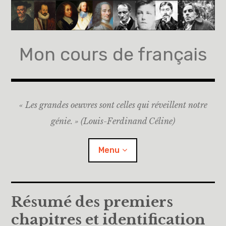
Accéder
au
contenu
principal
Mon cours de français
« Les grandes oeuvres sont celles qui réveillent notre
génie. » (Louis-Ferdinand Céline)
Menu
Accueil
Résumé des premiers
chapitres et identification
A propos