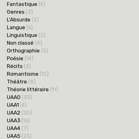
Fantastique
(4)
Genres
(3)
L'Absurde
(2)
Langue
(6)
Linguistique
(2)
Non classé
(8)
Orthographie
(5)
Poésie
(14)
Récits
(3)
Romantisme
(15)
Théâtre
(8)
Théorie littéraire
(11)
UAA0
(33)
UAA1
(4)
UAA2
(20)
UAA3
(16)
UAA4
(7)
UAA5
(23)