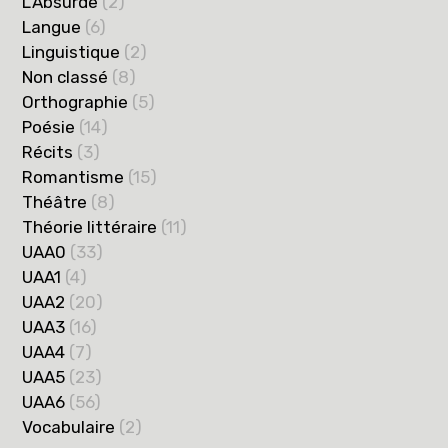
L'Absurde
(2)
Langue
(6)
Linguistique
(2)
Non classé
(8)
Orthographie
(5)
Poésie
(14)
Récits
(3)
Romantisme
(15)
Théâtre
(8)
Théorie littéraire
(11)
UAA0
(33)
UAA1
(4)
UAA2
(20)
UAA3
(16)
UAA4
(7)
UAA5
(23)
UAA6
(56)
Vocabulaire
(2)