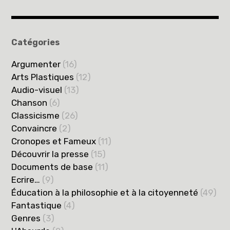
Catégories
Argumenter
(16)
Arts Plastiques
(12)
Audio-visuel
(13)
Chanson
(6)
Classicisme
(26)
Convaincre
(2)
Cronopes et Fameux
(11)
Découvrir la presse
(15)
Documents de base
(11)
Ecrire…
(9)
Éducation à la philosophie et à la citoyenneté
(49)
Fantastique
(4)
Genres
(3)