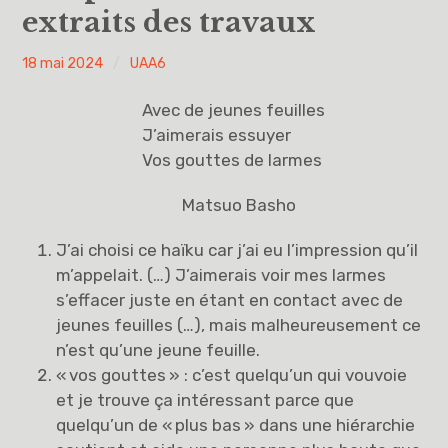
extraits des travaux
Vous avez dit UAA ?
PYH
18 mai 2024
UAA6
UAA0
Avec de jeunes feuilles
UAA1
J’aimerais essuyer
Vos gouttes de larmes
UAA2
Matsuo Basho
UAA3
J’ai choisi ce haïku car j’ai eu l’impression qu’il
m’appelait. (…) J’aimerais voir mes larmes
UAA4
s’effacer juste en étant en contact avec de
UAA5
jeunes feuilles (…), mais malheureusement ce
n’est qu’une jeune feuille.
UAA6
« vos gouttes » : c’est quelqu’un qui vouvoie
et je trouve ça intéressant parce que
Éducation à la philosophie et à la citoyenneté
quelqu’un de « plus bas » dans une hiérarchie