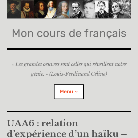
Accéder
au
contenu
principal
Mon cours de français
« Les grandes oeuvres sont celles qui réveillent notre
génie. » (Louis-Ferdinand Céline)
Menu
Accueil
UAA6 : relation
d’expérience d’un haïku –
A propos