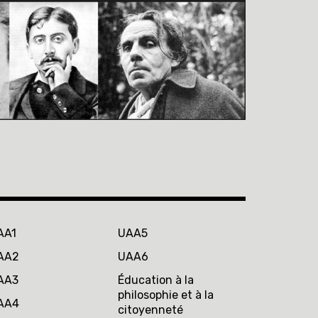
AA1
UAA5
AA2
UAA6
AA3
Éducation à la
philosophie et à la
AA4
citoyenneté