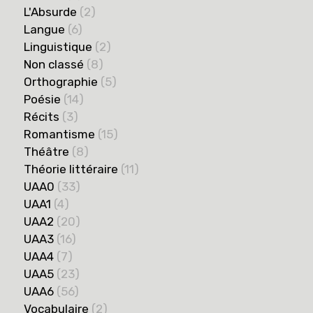
L'Absurde
(2)
Langue
(6)
Linguistique
(2)
Non classé
(8)
Orthographie
(5)
Poésie
(14)
Récits
(3)
Romantisme
(15)
Théâtre
(8)
Théorie littéraire
(11)
UAA0
(33)
UAA1
(4)
UAA2
(20)
UAA3
(16)
UAA4
(7)
UAA5
(23)
UAA6
(56)
Vocabulaire
(2)