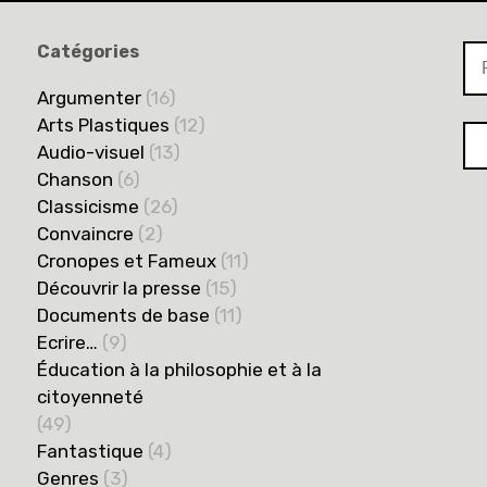
Catégories
Argumenter
(16)
Arts Plastiques
(12)
Audio-visuel
(13)
Chanson
(6)
Classicisme
(26)
Convaincre
(2)
Cronopes et Fameux
(11)
Découvrir la presse
(15)
Documents de base
(11)
Ecrire…
(9)
Éducation à la philosophie et à la
citoyenneté
(49)
Fantastique
(4)
Genres
(3)