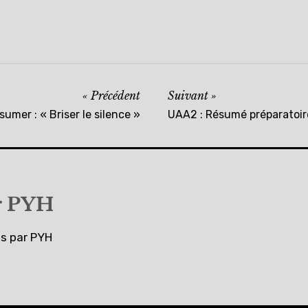
Précédent
Suivant
sumer : « Briser le silence »
UAA2 : Résumé préparatoir
r
PYH
es par PYH