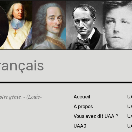
rançais
otre génie. » (Louis-
Accueil
U
A propos
U
Vous avez dit UAA ?
U
UAA0
U