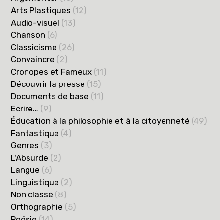
Arts Plastiques
(12)
Audio-visuel
(13)
Chanson
(6)
Classicisme
(26)
Convaincre
(2)
Cronopes et Fameux
(11)
Découvrir la presse
(15)
Documents de base
(11)
Ecrire…
(9)
Éducation à la philosophie et à la citoyenneté
(49)
Fantastique
(4)
Genres
(3)
L'Absurde
(2)
Langue
(6)
Linguistique
(2)
Non classé
(8)
Orthographie
(5)
Poésie
(14)