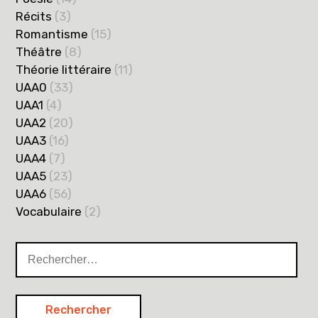
Récits
(3)
Romantisme
(15)
Théâtre
(8)
Théorie littéraire
(11)
UAA0
(33)
UAA1
(4)
UAA2
(20)
UAA3
(16)
UAA4
(7)
UAA5
(23)
UAA6
(56)
Vocabulaire
(2)