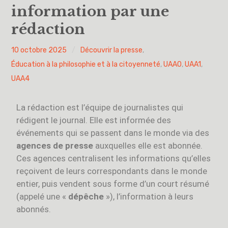
information par une
Vous avez dit UAA ?
rédaction
UAA0
PYH
10 octobre 2025
Découvrir la presse
,
Éducation à la philosophie et à la citoyenneté
,
UAA0
,
UAA1
,
UAA1
UAA4
UAA2
La rédaction est l’équipe de journalistes qui
UAA3
rédigent le journal. Elle est informée des
événements qui se passent dans le monde via des
UAA4
agences de presse
auxquelles elle est abonnée.
Ces agences centralisent les informations qu’elles
UAA5
reçoivent de leurs correspondants dans le monde
entier, puis vendent sous forme d’un court résumé
UAA6
(appelé une «
dépêche
»), l’information à leurs
abonnés.
Éducation à la philosophie et à la citoyenneté