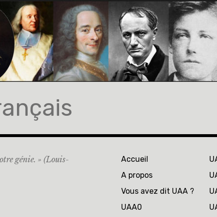
rançais
otre génie. » (Louis-
Accueil
U
A propos
U
Vous avez dit UAA ?
U
UAA0
U