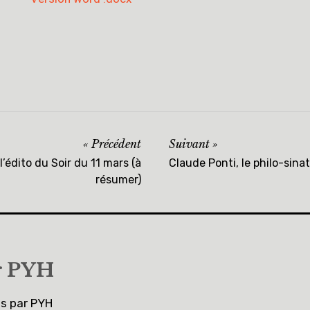
Précédent
Suivant
 l’édito du Soir du 11 mars (à
Claude Ponti, le philo-sina
résumer)
r
PYH
es par PYH