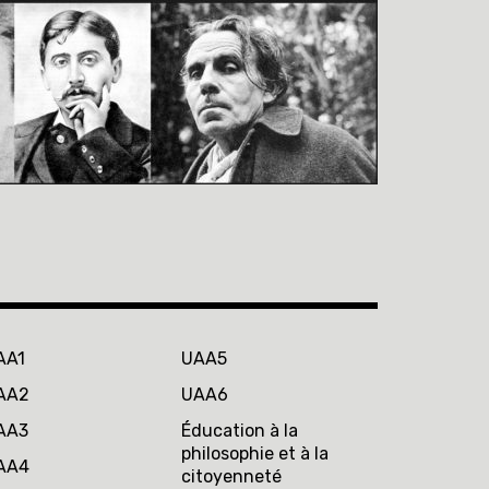
AA1
UAA5
AA2
UAA6
AA3
Éducation à la
philosophie et à la
AA4
citoyenneté