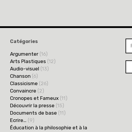
Catégories
Argumenter
(16)
Arts Plastiques
(12)
Audio-visuel
(13)
Chanson
(6)
Classicisme
(26)
Convaincre
(2)
Cronopes et Fameux
(11)
Découvrir la presse
(15)
Documents de base
(11)
Ecrire…
(9)
Éducation à la philosophie et à la