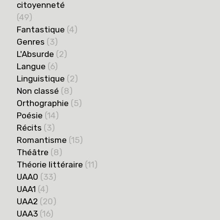
citoyenneté
(49)
Fantastique
(4)
Genres
(3)
L'Absurde
(2)
Langue
(6)
Linguistique
(2)
Non classé
(8)
Orthographie
(5)
Poésie
(14)
Récits
(3)
Romantisme
(15)
Théâtre
(8)
Théorie littéraire
(11)
UAA0
(33)
UAA1
(4)
UAA2
(20)
UAA3
(16)