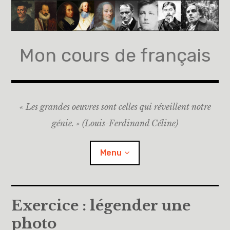
Accéder
au
contenu
principal
Mon cours de français
« Les grandes oeuvres sont celles qui réveillent notre
génie. » (Louis-Ferdinand Céline)
Menu
Accueil
Exercice : légender une
photo
A propos