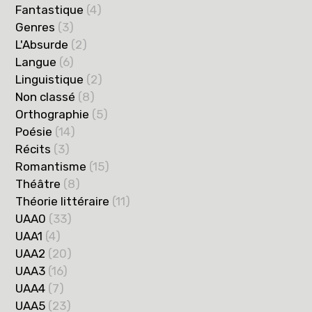
Fantastique
(4)
Genres
(3)
L'Absurde
(2)
Langue
(6)
Linguistique
(2)
Non classé
(8)
Orthographie
(5)
Poésie
(14)
Récits
(3)
Romantisme
(15)
Théâtre
(8)
Théorie littéraire
(11)
UAA0
(33)
UAA1
(4)
UAA2
(20)
UAA3
(16)
UAA4
(7)
UAA5
(23)