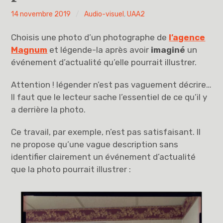
PYH
14 novembre 2019
Audio-visuel
,
UAA2
Vous avez dit UAA ?
Choisis une photo d’un photographe de
l’agence
UAA0
Magnum
et légende-la après avoir
imaginé
un
événement d’actualité qu’elle pourrait illustrer.
UAA1
Attention ! légender n’est pas vaguement décrire…
UAA2
Il faut que le lecteur sache l’essentiel de ce qu’il y
a derrière la photo.
UAA3
Ce travail, par exemple, n’est pas satisfaisant. Il
UAA4
ne propose qu’une vague description sans
identifier clairement un événement d’actualité
UAA5
que la photo pourrait illustrer :
UAA6
Éducation à la philosophie et à la citoyenneté